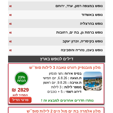
«
נופש במצפה רמון, ערד, ירוחם
«
נופש באשדוד
«
נופש בהרצליה
«
נופש ברמת גן, בת ים, רחובות
«
נופש בקיסריה, זכרון יעקב
«
נופש בעכו, נהריה והסביבה
דילים לנופש בארץ
מלון מובנפיק רזורט טאבה 3 לילות סופ``ש
בסיס אירוח :
חצי פנסיון
23%
ת.הגעה :
6.8.26, יום חמישי
הנחה
ת.עזיבה :
9.8.26, יום ראשון
מספר לילות :
3 לילות
₪ 2829
דירוג רשמי :
5 + כוכבים
המחיר לזוג
פרטי הדיל
נותרו חדרים אחרונים למבצע זה !
מלון אלמרה בת ים מול הים 2 לילות סופ``ש