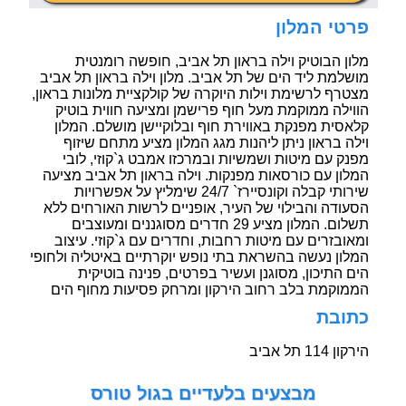
פרטי המלון
מלון הבוטיק וילה בראון תל אביב, חופשה רומנטית
מושלמת ליד הים של תל אביב. מלון וילה בראון תל אביב
מצטרף לרשימת וילות היוקרה של קולקציית מלונות בראון,
הווילה ממוקמת מעל חוף פרישמן ומציעה חווית בוטיק
קלאסית מפנקת באווירת חוף ובלוקיישן מושלם. המלון
וילה בראון ניתן ליהנות מגג המלון מציע מתחם שיזוף
מפנק עם מיטות ושמשיות ובמרכזו אמבט ג`קוזי, לובי
המלון עם כורסאות מפנקות. וילה בראון תל אביב מציעה
שירותי קבלה וקונסיירז` 24/7 שימליץ על אפשרויות
הסעודה והבילוי של העיר, אופניים לרשות האורחים ללא
תשלום. המלון מציע 29 חדרים מסוגננים ומעוצבים
ומאובזרים עם מיטות רחבות, וחדרים עם ג`קוזי. עיצוב
המלון נעשה בהשראת בתי נופש יוקרתיים באיטליה ולחופי
הים התיכון, מסוגנן ועשיר בפרטים, פנינה בוטיקית
הממוקמת בלב רחוב הירקון ומרחק פסיעות מחוף הים
כתובת
הירקון 114 תל אביב
מבצעים בלעדיים בגול טורס