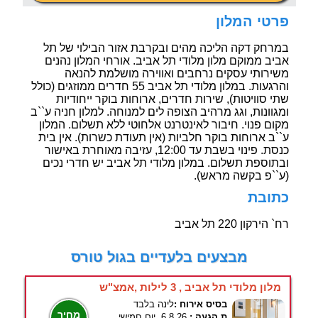
פרטי המלון
במרחק דקה הליכה מהים ובקרבת אזור הבילוי של תל
אביב ממוקם מלון מלודי תל אביב. אורחי המלון נהנים
משירותי עסקים נרחבים ואווירה מושלמת להנאה
והרגעות. במלון מלודי תל אביב 55 חדרים ממוזגים (כולל
שתי סוויטות), שירות חדרים, ארוחות בוקר ייחודיות
ומגוונות, וגג מרהיב הצופה לים למנוחה. למלון חניה ע``ב
מקום פנוי. חיבור לאינטרנט אלחוטי ללא תשלום. המלון
ע``ב ארוחות בוקר חלביות (אין תעודת כשרות). אין בית
כנסת. פינוי בשבת עד 12:00, עזיבה מאוחרת באישור
ובתוספת תשלום. במלון מלודי תל אביב יש חדרי נכים
(ע``פ בקשה מראש).
כתובת
רח` הירקון 220 תל אביב
מבצעים בלעדיים בגול טורס
מלון מלודי תל אביב , 3 לילות ,אמצ"ש
בסיס אירוח :
לינה בלבד
מחיר
ת.הגעה :
6.8.26, יום חמישי