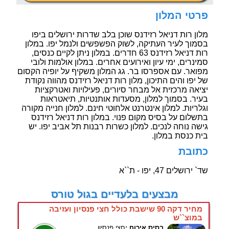
פרטי המלון
מלון רות דניאל רזידנס שוכן בלב שדרות ירושלים ביפו
בסמוך לעיר העתיקה, לשוק הפשפשים ולנמל יפו. במלון
רות דניאל רזידנס 63 חדרים. במלון ניתן לקיים כנסים,
סמינרים, ימי עיון ואירועים אחרים. במלון אולמות ולובי
מפואר. עם אספרסו בר. גג המלון משקיף על יופיה הקסום
של יפו והים התיכון, מלון רות דניאל רזידנס מהווה נקודת
יציאה מרכזית אל מבחר סיורים, פעילויות ואטרקציות
בעיר. בסמוך למלון, מסעדות אותנטיות, תיאטראות
וגלריות. למלון אינטרנט אלחוטי חינם. למלון חנייה מקורה
בתשלום על בסיס מקום פנוי. במלון רות דניאל רזידנס
גישה נוחה לנכים. למלון כשרות רבנות תל אביב יפו. יש
בית כנסת במלון.
כתובת
שד` ירושלים 47, יפו - ת``א
מבצעים בלעדיים בגול טורס
מחיר דקה 90 שישבת כולל חצי פנסיון ועזיבה
במוצ``ש
בסיס אירוח :
חצי פנסיון