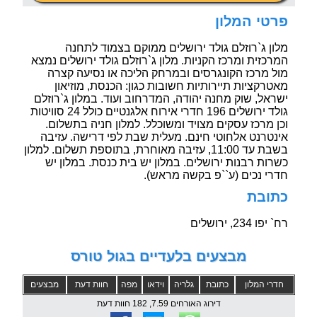
פרטי המלון
מלון ג`רוזלם גולד ירושלים ממוקם בצמוד לתחנה
המרכזית ומרכז הקניות. מלון ג`רוזלם גולד ירושלים נמצא
מול מרכז הקונגרסים ובמרחק הליכה או נסיעה קצרה
מאטרקציות תיירותיות חשובות כגון: הכנסת, מוזיאון
ישראל, שוק מחנה יהודה, המדרחוב ועוד. במלון ג`רוזלם
גולד ירושלים 196 חדרי אירוח אלגנטיים כולל 24 סוויטות
וכן מרכז עסקים מצויד ומשוכלל. למלון חניה בתשלום.
אינטרנט אלחוטי חינם. מעלית שבת לפי דרישה. עזיבה
בשבת עד 11:00, עזיבה מאוחרת, בתוספת תשלום. למלון
כשרות רבנות ירושלים. במלון יש בית כנסת. במלון יש
חדרי נכים (ע``פ בקשה מראש).
כתובת
רח` יפו 234, ירושלים
מבצעים בלעדיים בגול טורס
חדרי המלון
כתובת
גלריה
וידאו
מפה
חוות דעת
מבצעים
דירוג האורחים 7.59, 182 חוות דעת