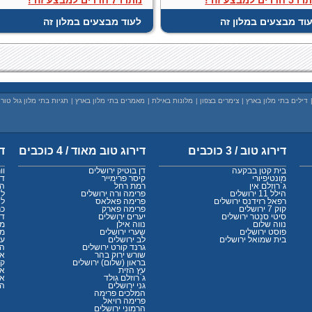
וד מבצעים במלון זה
לעוד מבצעים במלון זה
דילים בתי מלון בארץ
|
צימרים בצפון
|
מלונות באילת
|
מאמרים בתי מלון בארץ
|
תגיות בתי מלון גול טור
דירוג טוב / 3 כוכבים
דירוג טוב מאוד / 4 כוכבים
די
בית קטן בבקעה
דן בוטיק ירושלים
וו
מונטיפיורי
קיסר פרימייר
דן
ג`רוזלם אין
רמת רחל
המ
הילל 11 ירושלים
פרימה ורה ירושלים
לא
רפאל רזידנס ירושלים
פרימה פאלאס
לא
קוק 7 ירושלים
פרימה פארק
כר
סיטי סנטר ירושלים
יערים ירושלים
דן
נווה שלום
נווה אילן
מצ
פוסט ירושלים
שערי ירושלים
ממ
בית שמואל ירושלים
לב ירושלים
ענ
גרנד קורט ירושלים
הר
שורש ירוק בהר
או
בראון (שלום) ירושלים
קא
עץ הזית
אד
ג`רוזלם גולד
אל
גני ירושלים
הת
המלכים פרימה
פרימה רויאל
הרמוני ירושלים