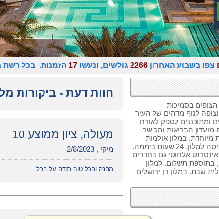
צפו בשבוע האחרון
2266
גולשים, ונעשו
17
הזמנות. בכל רשת בת
חוות דעת - ביקורות מלו
 הצופים בסמיכות
צופה לנוף מדהים של העיר
ים 502 חדרים מעוצבים ומתוכננים לספק לאורח
 מועדון הבריאות והכושר
מעולה, ציון ממוצע 10
ת מיוחדת. במלון אולמות
שונים לאירועים משפחתיים. תחנת מוניות בכניסה למלון, 24 שעות ביממה.
מיקי , 2/8/2023
ן אינטרנט אלחוטי גם בחדרים
1, עזיבה מאוחרת, בתוספת תשלום. למלון
מהנה והכל טוב תודה על הכל
ית שבת. במלון דן ירושלים