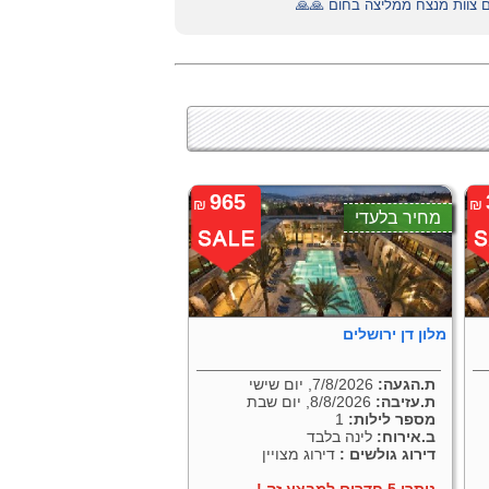
 צוות מנצח ממליצה בחום 🙏🙏
965
₪
₪
מחיר בלעדי
מלון דן ירושלים
ת.הגעה:
7/8/2026, יום שישי
ת.עזיבה:
8/8/2026, יום שבת
מספר לילות:
1
ב.אירוח:
לינה בלבד
דירוג גולשים :
דירוג מצויין
נותרו 5 חדרים למבצע זה !