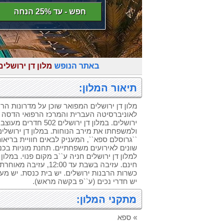
חפש - עד 25% הנחה
באתר הנופש
מלון דן ירושלים
תיאור המלון:
מלון דן ירושלים המפואר שוכן על מדרונות הר
לאוניברסיטה העברית והמרכז הרפואי הדסה ו
ירושלים. במלון דן ירושל
ולמשפחתו את מירב הנוחות. במלון דן ירושלים
``גרוסלם ספא``, המעניק לבאים חוויית בריאו
למלון דן ירושלים חניה ע``ב מקום פנוי. במלו
חינם. עזיבה בשבת עד 2:00
כשרות הרבנות ירושלים. יש בית כנסת. יש מעל
יש חדרי נכים (ע``פ בקשה מראש).
מתקני המלון:
» ספא