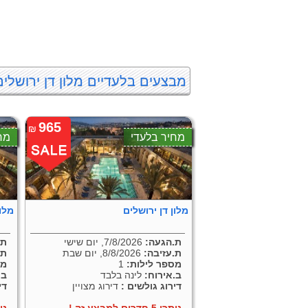
מבצעים בלעדיים מלון דן ירושלים
965
₪
מחיר בלעדי
מח
מלון דן ירושלים
מלון
ת.הגעה:
7/8/2026, יום שישי
ת.
ת.עזיבה:
8/8/2026, יום שבת
ת.
מספר לילות:
1
מס
ב.אירוח:
לינה בלבד
ב.
דירוג גולשים :
דירוג מצויין
די
נותרו 5 חדרים למבצע זה !
נותרו 5