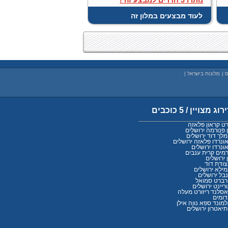
לעוד מבצעים במלון זה
ס
|
מלונות בישראל
|
רוג מצויין / 5 כוכבים
רט קראון פלאזה
 פנורמה ירושלים
לך דוד ירושלים
ונרדו פלאזה ירושלים
ונרדו ירושלים
מים קרית ענבים
 ירושלים
ודת דוד
ילא ירושלים
בל ירושלים
ברט סמואל
ריינט ירושלים
סלנד ריזורט מעלה
ומים
מונד ספא נווה אילן
יאטרון ירושלים