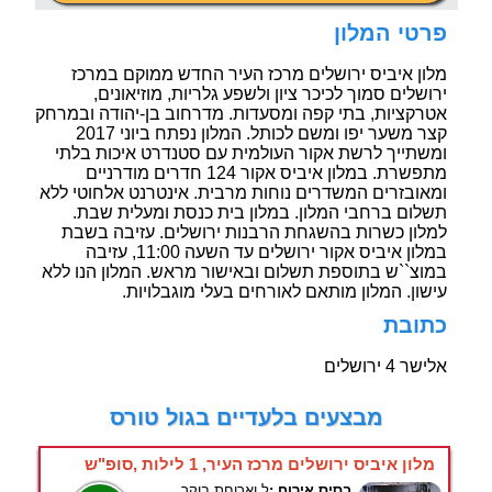
פרטי המלון
מלון איביס ירושלים מרכז העיר החדש ממוקם במרכז
ירושלים סמוך לכיכר ציון ולשפע גלריות, מוזיאונים,
אטרקציות, בתי קפה ומסעדות. מדרחוב בן-יהודה ובמרחק
קצר משער יפו ומשם לכותל. המלון נפתח ביוני 2017
ומשתייך לרשת אקור העולמית עם סטנדרט איכות בלתי
מתפשרת. במלון איביס אקור 124 חדרים מודרניים
ומאובזרים המשדרים נוחות מרבית. אינטרנט אלחוטי ללא
תשלום ברחבי המלון. במלון בית כנסת ומעלית שבת.
למלון כשרות בהשגחת הרבנות ירושלים. עזיבה בשבת
במלון איביס אקור ירושלים עד השעה 11:00, עזיבה
במוצ``ש בתוספת תשלום ובאישור מראש. המלון הנו ללא
עישון. המלון מותאם לאורחים בעלי מוגבלויות.
כתובת
אלישר 4 ירושלים
מבצעים בלעדיים בגול טורס
מלון איביס ירושלים מרכז העיר, 1 לילות ,סופ"ש
בסיס אירוח :
ל.וארוחת בוקר