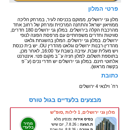
פרטי המלון
מלון גני ירושלים, ממוקם בכניסה לעיר, במרחק הליכה
ממוזיאון ישראל והתחנה המרכזית ומרחק של רחוב אחד
מהרכבת הקלה בירושלים. במלון גני ירושלים 180 חדרים,
סוויטות וחדרים משפחתיים עם מרפסת הפונה לנופי
ירושלים. במלון גני ירושלים. המלון בהשגחת גלאט
מהדרין-רבנות ירושלים וגלאט מהדרין OU. יש בית כנסת
ויש מעלית שבת. עזיבה בשבת עד 16:00, לאחר מכן,
בתוספת תשלום. למלון חניה ע``ב מקום פנוי. אינטרנט
אלחוטי חינם. במלון גני ירושלים יש חדרי נכים (ע``פ
בקשה מראש).
כתובת
רח` וילנאי 4 ירושלים
מבצעים בלעדיים בגול טורס
מלון גני ירושלים, 1 לילות ,סופ"ש
בסיס אירוח :
פנסיון מלא
מחיר
ת.הגעה :
7.8.26, יום שישי
בלעדי
ת.עזיבה :
8.8.26, יום שבת