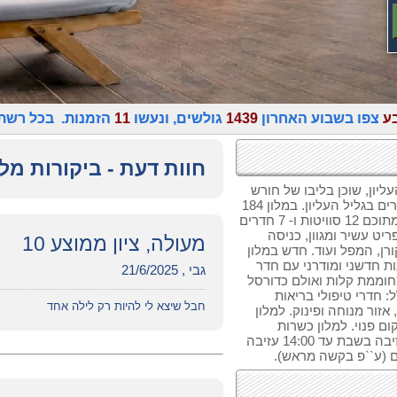
ע
צפו בשבוע האחרון
1439
גולשים, ונעשו
11
הזמנות. בכל רשת
חוות דעת - ביקורות מל
ליון, שוכן בליבו של חורש
גלילי והמאפשר גישה טובה ומהירה לכל האתרים בגליל העליון. במלון 184
חדרים בסגנונות שונים, כפרי, קלאסי, ובוטיק מתוכם 12 סוויטות ו- 7 חדרים
ט עשיר ומגוון, כניסה
מעולה, ציון ממוצע 10
רן, המפל ועוד. חדש במלון
ת חדשני ומודרני עם חדר
גבי , 21/6/2025
מחוממת קלות ואולם כדורסל
 חדרי טיפולי בריאות
חבל שיצא לי להיות רק לילה אחד
זור מנוחה ופינוק. למלון
ם פנוי. למלון כשרות
הרבנות קריית שמונה. במלון יש בית כנסת. עזיבה בשבת עד 14:00 עזיבה
ם (ע``פ בקשה מראש).