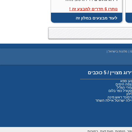
נותרו 6 חדרים למבצע זה !
לעוד מבצעים במלון זה
ס
|
מלונות בישראל
|
רוג מצויין / 5 כוכבים
ען ספא
פה הימים
ירי הגליל
טורל כפר בלום
ילון
מונד ראש פינה
ילה ישרוטל איילת השחר
קר,
הזמנות,
חוות דעת,
ביקורות,