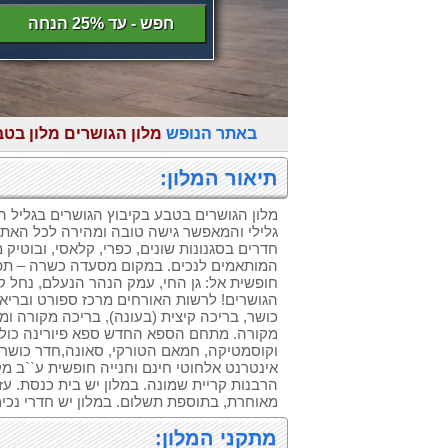
חפש - עד 25% הנחה
באתר הנופש
מלון הגושרים מלון בטב
תיאור המלון:
מלון הגושרים בטבע בקיבוץ הגושרים בגליל הע
המותאמים לנכים. במקום מסעדה כשרה – תפרי
חופשית אל: גן החי, עמק הנהר הנעלם, נחל קו
הגושרים! לרשות האורחים מרכז ספורט ובריאו
כושר, בריכה קיצית (בעונה), בריכה מקורה ו
מקורה. מתחם הספא החדש ספא פיורינה כולל:
וקוסמטיקה, חמאם הטורקי, סאונה,חדר כושר, א
אינטרנט אלחוטי חינם וחנייה חופשית ע``ב מקו
מאוחרת, בתוספת תשלום. במלון יש חדרי נכי
מתקני המלון: