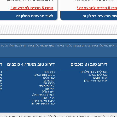
 חדרים למבצע זה !
נותרו 5 חדרים למבצע זה !
וד מבצעים במלון זה
לעוד מבצעים במלון זה
דילים בתי מלון בארץ
|
צימרים בצפון
|
מלונות באילת
|
מאמרים בתי מלון בארץ
|
תגיות בתי מלון גול טור
דירוג טוב / 3 כוכבים
דירוג טוב מאוד / 4 כוכבים
די
מטיילים קיבוץ מלכיה
רות צפת
כנ
מטיילים מטולה
ג`קוב נווה אטיב
מצ
אלוני הבשן
כפר גלעדי
אמ
אל-רום רמת-הגולן
הגושרים
פס
מרום גולן
גל
אחוזת הירדן
אד
נופי גונן
אי
בית בגליל
כפר הנופש הוילג`
ארץ דפנה
קיבוץ איילת השחר
כפר הנופש עין זיוון
דילים,
זול,
מבצע,
ברגע האחרון,
תקציב נמוך,
הכל כלול,
פנסיון מלא,
חצי פנסיון,
לינה וארוחת בו