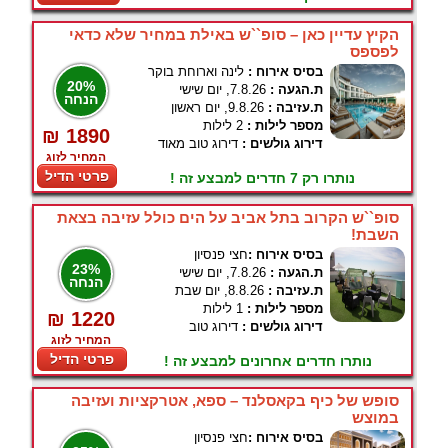
הקיץ עדיין כאן – סופ``ש באילת במחיר שלא כדאי
לפספס
בסיס אירוח :
לינה וארוחת בוקר
20%
ת.הגעה :
7.8.26, יום שישי
הנחה
ת.עזיבה :
9.8.26, יום ראשון
מספר לילות :
2 לילות
₪ 1890
דירוג גולשים :
דירוג טוב מאוד
המחיר לזוג
פרטי הדיל
נותרו רק 7 חדרים למבצע זה !
סופ``ש הקרוב בתל אביב על הים כולל עזיבה בצאת
השבת!
בסיס אירוח :
חצי פנסיון
23%
ת.הגעה :
7.8.26, יום שישי
הנחה
ת.עזיבה :
8.8.26, יום שבת
מספר לילות :
1 לילות
₪ 1220
דירוג גולשים :
דירוג טוב
המחיר לזוג
פרטי הדיל
נותרו חדרים אחרונים למבצע זה !
סופש של כיף בקאסלנד – ספא, אטרקציות ועזיבה
במוצש
בסיס אירוח :
חצי פנסיון