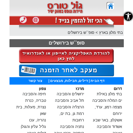
נגישות
בתי מלון בארץ
>
סופ``ש בירושלים
סופ``ש בירושלים
דף הבית
| דילים, חבילות, מבצעים |
צור קשר
דרום
מרכז
צפון
בתי מלון באילת
ירושלים והסביבה
חיפה והסביבה
ים המלח והסביבה
תל אביב והסביבה
טבריה, כנרת
מצפה רמון, ערד,
הרצליה והסביבה
נצרת, מעלות, בית
ירוחם
רמת גן, בת ים,
שאן
אשקלון, באר שבע
רחובות
נהריה, עכו
אשדוד והסביבה
נתניה והסביבה
גליל עליון והגולן