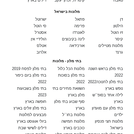
טאבה
קיסריה, זכרון יעקב
דילים בארץ
מלונות בישראל
דן
פתאל
ישרוטל
הילטון
פרימה
סי הוטל
זיו הוטל
לאונרדו
אסטרל
קיסר
לינה בקיבוצים
הולידיי אין
מלונות מטיילים
אורכידאה
אטלס
גרנד
אלרוב
בתי מלון - מלונות
בתי מלון בראש השנה
מלונות הכל כלול
בתי מלון לפסח 2019
2022
בתי מלון בסוכות
בתי מלון ביום כיפור
בתי מלון לחנוכה2022
2022
2022
נופש בארץ
השוואת מחירים בתי
בתי מלון בשבועות
לילה אחד בסופ``ש
מלון בארץ
2023
בארץ
סוף שבוע בתי מלון
חופשה בארץ
בתי מלון עם מועדון
בארץ
בתי מלון זולים בארץ
ילדים
מלונות בחו``ל
מבצעים למלונות
מלונות חצי פנסיון
מלונות חמישה
ביולי אוגוסט בארץ
בישראל
כוכבים בארץ
דילים לשישי שבת