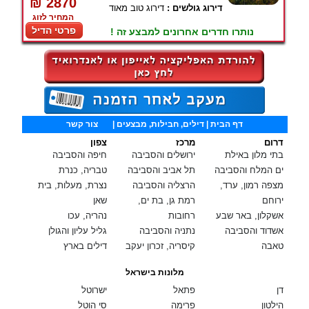
₪ 2870
דירוג גולשים :
דירוג טוב מאוד
המחיר לזוג
פרטי הדיל
נותרו חדרים אחרונים למבצע זה !
דף הבית
| דילים, חבילות, מבצעים |
צור קשר
דרום
מרכז
צפון
בתי מלון באילת
ירושלים והסביבה
חיפה והסביבה
ים המלח והסביבה
תל אביב והסביבה
טבריה, כנרת
מצפה רמון, ערד,
הרצליה והסביבה
נצרת, מעלות, בית
ירוחם
רמת גן, בת ים,
שאן
אשקלון, באר שבע
רחובות
נהריה, עכו
אשדוד והסביבה
נתניה והסביבה
גליל עליון והגולן
טאבה
קיסריה, זכרון יעקב
דילים בארץ
מלונות בישראל
דן
פתאל
ישרוטל
הילטון
פרימה
סי הוטל