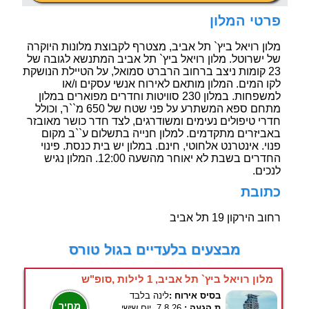
פרטי המלון
מלון רויאל ביץ` תל אביב, מצטרף לקבוצת מלונות היוקרה
של ישרוטל. מלון רויאל ביץ` תל אביב המתנשא לגובה של
23 קומות ניצב ברחוב הרברט סמואל, על הטיילת הנושקת
לקו המים. המלון מותאם לאירוח אנשי עסקים ו/או
למשפחות. במלון 230 סוויטות וחדרים מפוארים במלון
מתחם ספא המשתרע על פני שטח של 650 מ``ר, וכולל
חדרי טיפולים נעימים ומשודרגים, לצד חדר כושר מאובזר
באביזרים מתקדמים. למלון חנייה בתשלום ע``ב מקום
פנוי. אינטרנט אלחוטי, חינם. במלון יש בית כנסת. פינוי
החדרים בשבת לא יאוחר מהשעה 12:00. המלון נגיש
לנכים.
כתובת
רחוב הירקון 19 תל אביב
מבצעים בלעדיים בגול טורס
מלון רויאל ביץ` תל אביב, 1 לילות ,סופ"ש
בסיס אירוח :
לינה בלבד
מחיר
ת.הגעה :
7.8.26, יום שישי