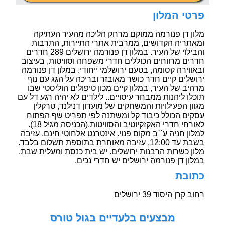
פרטי המלון
מלון דן פנורמה ממוקם מרחק הליכה מהעיר העתיקה
ומאתריה הקדושים, ממרבית אתרי התיירות, התרבות
והבילוי של העיר. במלון דן פנורמה ירושלים 289 חדרים
חדרים מרווחים הכוללים חדרי משפחה וסוויטות, בעיצוב
ובאווירה קסומה, בטעם ירושלמי ייחודי. במלון דן פנורמה
ירושלים קיים חדר כושר מאובזר ובריכה על הגג עם נוף
מרהיב של העיר, במלון קיים מכון טיפולים הוליסטי שבו
תוכלו ליהנות ממבחר עיסויים.. לילדים לא יהיה רגע דל עם
מגוון הפעילויות והמשחקים של מועדון דנילנד, טרקלין
עסקים הכולל כיבוד קל ומשתנה לפי תפריט שף הפתוח
לאורחי חדרי האקזקיוטיב והסוויטות.(הכניסה מגיל 18).
למלון חניה ע``ב מקום פנוי. אינטרנט אלחוטי חינם. עזיבה
בשבת עד 12:00, עזיבה מאוחרת בתוספת תשלום בלבד.
מלון כשרות הרבנות ירושלים. יש בית כנסת ומעלית שבת.
במלון דן פנורמה ירושלים יש חדרי נכים.
כתובת
רחוב קרן היסוד 39 ירושלים
מבצעים בלעדיים בגול טורס