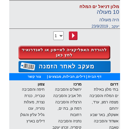
מלון דניאל ים המלח
10 מעולה
היה מעולה
יעקב , 23/9/2019
דף הבית
| דילים, חבילות, מבצעים |
צור קשר
דרום
מרכז
צפון
בתי מלון באילת
ירושלים והסביבה
חיפה והסביבה
ים המלח והסביבה
תל אביב והסביבה
טבריה, כנרת
מצפה רמון, ערד,
הרצליה והסביבה
נצרת, מעלות
ירוחם
רמת גן, בת ים,
נהריה, עכו
אשקלון, באר שבע
רחובות
גליל עליון והגולן
אשדוד והסביבה
נתניה והסביבה
דילים בארץ
טאבה
קיסריה, זכרון יעקב