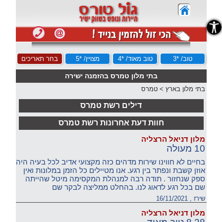
נגישות
טוב/ *3
טוב מאוד/ *4
מצויין/ *5
בחר תאריכים
בתי מלון טמרס בהזמנה ישירה
בתי מלון בארץ
>
טמרס
דילים רשת טמרס
חוות דעת אחרונות רשת טמרס
מלון דניאל הרצליה
10 מעולה
בחיים לא חווינו שירות מדהים כזה מקצועי אדיב לכל בעיה היה
אוזן קשבת ונפתר בין רגע. אנו מטיילים כל הזמן במלונות ואין
ספק שנחזור . תודה רבה למנהלת המקסימה מיטל שהייתה
שם בכל רגע לדאוג לנו. בהחלט ממליצה לבקר שם
שירז , 16/11/2021
מלון דניאל הרצליה