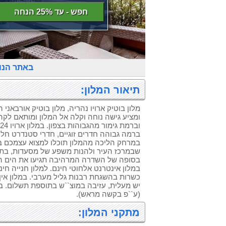
חפש - עד 25% הנחה
באתר הנ
תיאור המלון:
מלון בוטיק ארויו נהריה, מלון בוטיק אורבאני
ומציע גישה נוחה וקלה אל המלון ומותאם לקה
ברמה גבוהה חדרים זוגיים, חדרי סטנדרט חל
במרחק הליכה מהמלון תוכלו למצוא עצמכם ב
שבמרכז העיר ולהנות משפע של מסעדות, בתי ק
בסופה של השדרה המרהיבה תגיעו את הים הכ
במלון אינטרנט אלחוטי חינם. למלון חנייה חינם
כשרות בהשגחת רבנות גליל מערבי. במלון אין 
יש מעלית, עזיבה במוצ``ש בתוספת תשלום. ב
(ע``פ בקשה מראש).
מתקני המלון: