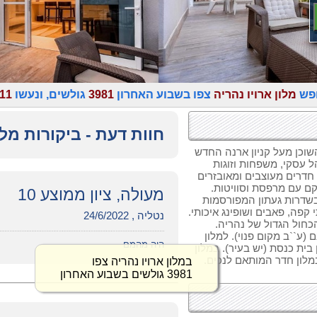
ופש
מלון ארויו נהריה
צפו בשבוע האחרון
3981
גולשים, ונעשו
11
חוות דעת - ביקורות מלו
 השוכן מעל קניון ארנה החדש
ל עסקי, משפחות וזוגות
וברמת גימור מהגבוהות בצפון. במלון ארויו 24 חדרים מעוצבים ומאובזרים
קם עם מרפסת וסוויטות.
מעולה, ציון ממוצע 10
שדרות געתון המפורסמות
פה, פאבים ושופינג איכותי.
נטליה , 24/6/2022
חול הגדול של נהריה.
 (ע``ב מקום פנוי). למלון
היה מהמם
בית כנסת (יש בעיר). במלון
מלון חדר המותאם לנכים.
במלון ארויו נהריה צפו
3981 גולשים בשבוע האחרון