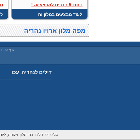
נותרו 5 חדרים למבצע זה !
נותרו 5
לעוד מבצעים במלון זה
לע
מפה מלון ארויו נהריה
לדף הבית
|
דילים לנהריה, עכו
גול טורס,
דילים,
בתי מלון,
מלונות,
לינה,