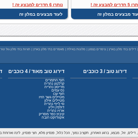
 חדרים למבצע זה !
נותרו 6 חדרים למבצע זה !
וד מבצעים במלון זה
לעוד מבצעים במלון זה
דילים בתי מלון בארץ
|
צימרים בצפון
|
מלונות באילת
|
מאמרים בתי מלון בארץ
|
תגיות בתי מלון גול טור
דירוג טוב / 3 כוכבים
דירוג טוב מאוד / 4 כוכבים
די
חוף התמרים
קרלטון נהריה
מדיסון נהריה
נס עמים
חוף עכו
מטיילים גשר הזיו
מטיילים אילון
סי לייף נהריה
דולפין ויליג
ארויו נהריה
קיבוץ כפר מסריק
אקוודוקט רגבה
דילים,
זול,
מבצע,
ברגע האחרון,
תקציב נמוך,
הכל כלול,
פנסיון מלא,
חצי פנסיון,
לינה וארוחת בו