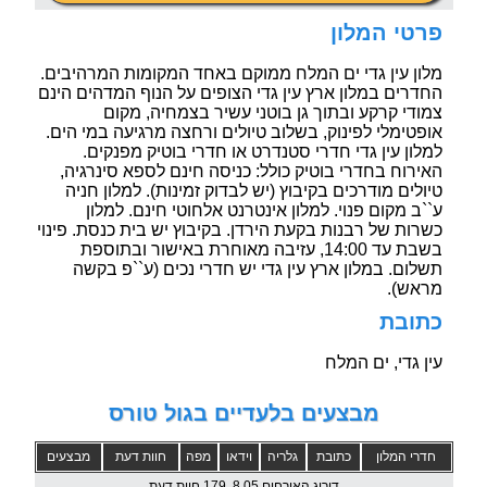
פרטי המלון
מלון עין גדי ים המלח ממוקם באחד המקומות המרהיבים.
החדרים במלון ארץ עין גדי הצופים על הנוף המדהים הינם
צמודי קרקע ובתוך גן בוטני עשיר בצמחיה, מקום
אופטימלי לפינוק, בשלוב טיולים ורחצה מרגיעה במי הים.
למלון עין גדי חדרי סטנדרט או חדרי בוטיק מפנקים.
האירוח בחדרי בוטיק כולל: כניסה חינם לספא סינרגיה,
טיולים מודרכים בקיבוץ (יש לבדוק זמינות). למלון חניה
ע``ב מקום פנוי. למלון אינטרנט אלחוטי חינם. למלון
כשרות של רבנות בקעת הירדן. בקיבוץ יש בית כנסת. פינוי
בשבת עד 14:00, עזיבה מאוחרת באישור ובתוספת
תשלום. במלון ארץ עין גדי יש חדרי נכים (ע``פ בקשה
מראש).
כתובת
עין גדי, ים המלח
מבצעים בלעדיים בגול טורס
חדרי המלון
כתובת
גלריה
וידאו
מפה
חוות דעת
מבצעים
דירוג האורחים 8.05, 179 חוות דעת