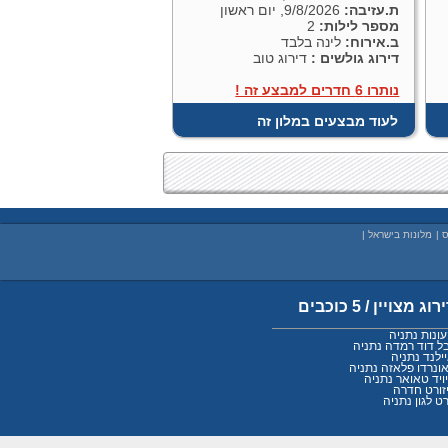
ת.עזיבה:
9/8/2026, יום ראשון
מספר לילות:
2
ב.אירוח:
לינה בלבד
דירוג גולשים :
דירוג טוב
נותרו 6 חדרים למבצע זה !
לעוד מבצעים במלון זה
ס
|
מלונות בישראל
|
רוג מצויין / 5 כוכבים
ונות נתניה
ל דוד רמדה נתניה
ילנד נתניה
ונרדו פלאזה נתניה
ויד טאואר נתניה
זורט חדרה
רט לגון נתניה