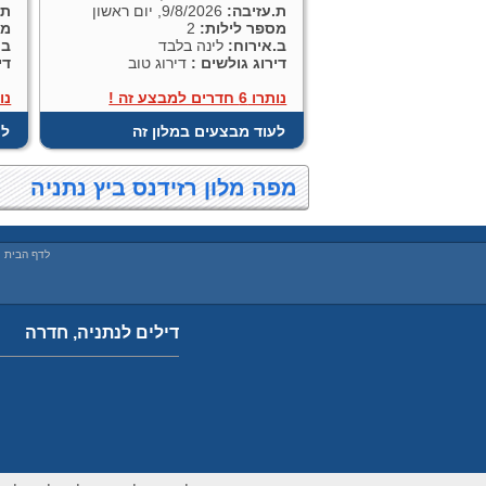
ת.עזיבה:
9/8/2026, יום ראשון
ת.
מספר לילות:
2
מס
ב.אירוח:
לינה בלבד
ב.
דירוג גולשים :
דירוג טוב
די
נותרו 6 חדרים למבצע זה !
נותרו 6
לעוד מבצעים במלון זה
לע
מפה מלון רזידנס ביץ נתניה
לדף הבית
|
דילים לנתניה, חדרה