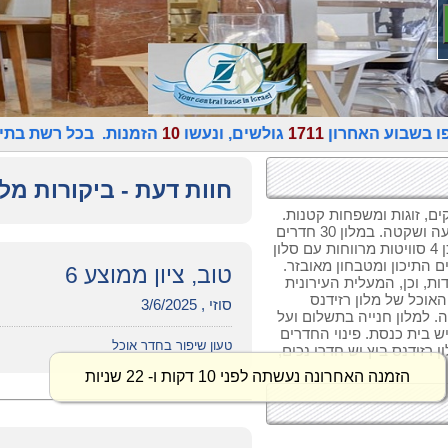
ו בשבוע האחרון
1711
גולשים, ונעשו
10
הזמנות. בכל רשת בתי מ
חוות דעת - ביקורות מלו
קים, זוגות ומשפחות קטנות.
במלון רזידנס ביץ נהנים מאווירה איכותית, רגועה ושקטה. במלון 30 חדרים
עם מרפסות הפונות לים וחדרי גן עם טרסה וכן 4 סוויטות מרווחות עם סלון
התיכון ומטבחון מאובזר.
טוב, ציון ממוצע 6
ת, וכן, המעלית העירונית
אוכל של מלון רזידנס
סוזי , 3/6/2025
ה. למלון חנייה בתשלום ועל
יש בית כנסת. פינוי החדרים
טעון שיפור בחדר אוכל
רזידנס ביץ יש חדרי נכים,
הזמנה האחרונה נעשתה לפני 10 דקות ו- 22 שניות