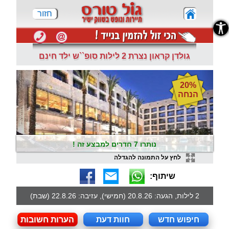
חזור
נגישות
גולדן קראון נצרת 2 לילות סופ``ש ילד חינם
20%
הנחה
נותרו 7 חדרים למבצע זה !
לחץ על התמונה להגדלה
שיתוף:
2 לילות, הגעה: 20.8.26 (חמישי), עזיבה: 22.8.26 (שבת)
חיפוש חדש
חוות דעת
הערות חשובות