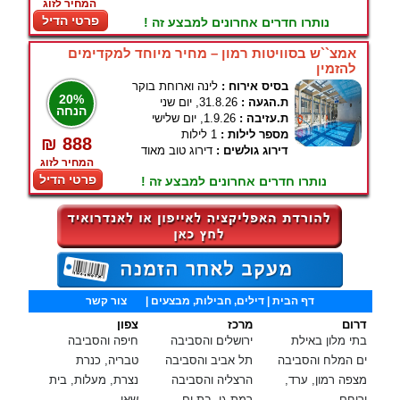
המחיר לזוג
פרטי הדיל
נותרו חדרים אחרונים למבצע זה !
אמצ``ש בסוויטות רמון – מחיר מיוחד למקדימים
להזמין
בסיס אירוח :
לינה וארוחת בוקר
20%
ת.הגעה :
31.8.26, יום שני
הנחה
ת.עזיבה :
1.9.26, יום שלישי
מספר לילות :
1 לילות
₪ 888
דירוג גולשים :
דירוג טוב מאוד
המחיר לזוג
פרטי הדיל
נותרו חדרים אחרונים למבצע זה !
דף הבית
| דילים, חבילות, מבצעים |
צור קשר
דרום
מרכז
צפון
בתי מלון באילת
ירושלים והסביבה
חיפה והסביבה
ים המלח והסביבה
תל אביב והסביבה
טבריה, כנרת
מצפה רמון, ערד,
הרצליה והסביבה
נצרת, מעלות, בית
ירוחם
רמת גן, בת ים,
שאן