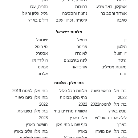
אשקלון, באר שבע
רחובות
נהריה, עכו
אשדוד והסביבה
נתניה והסביבה
גליל עליון והגולן
טאבה
קיסריה, זכרון יעקב
דילים בארץ
מלונות בישראל
דן
פתאל
ישרוטל
הילטון
פרימה
סי הוטל
זיו הוטל
לאונרדו
אסטרל
קיסר
לינה בקיבוצים
הולידיי אין
מלונות מטיילים
אורכידאה
אטלס
גרנד
אלרוב
בתי מלון - מלונות
בתי מלון בראש השנה
מלונות הכל כלול
בתי מלון לפסח 2019
2022
בתי מלון בסוכות
בתי מלון ביום כיפור
בתי מלון לחנוכה2022
2022
2022
נופש בארץ
השוואת מחירים בתי
בתי מלון בשבועות
לילה אחד בסופ``ש
מלון בארץ
2023
בארץ
סוף שבוע בתי מלון
חופשה בארץ
בתי מלון עם מועדון
בארץ
בתי מלון זולים בארץ