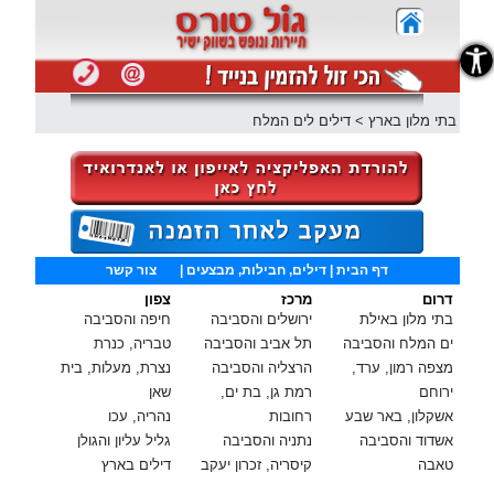
נגישות
בתי מלון בארץ
>
דילים לים המלח
דף הבית
| דילים, חבילות, מבצעים |
צור קשר
דרום
מרכז
צפון
בתי מלון באילת
ירושלים והסביבה
חיפה והסביבה
ים המלח והסביבה
תל אביב והסביבה
טבריה, כנרת
מצפה רמון, ערד,
הרצליה והסביבה
נצרת, מעלות, בית
ירוחם
רמת גן, בת ים,
שאן
אשקלון, באר שבע
רחובות
נהריה, עכו
אשדוד והסביבה
נתניה והסביבה
גליל עליון והגולן
טאבה
קיסריה, זכרון יעקב
דילים בארץ