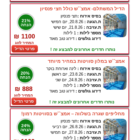
הדיל המשתלם- אמצ``ש כולל חצי פנסיון
בסיס אירוח :
חצי פנסיון
21%
ת.הגעה :
20.8.26, יום חמישי
הנחה
ת.עזיבה :
21.8.26, יום שישי
מספר לילות :
1 לילות
₪ 1100
דירוג גולשים :
דירוג טוב מאוד
המחיר לזוג
פרטי הדיל
נותרו חדרים אחרונים למבצע זה !
אמצ``ש במלון סוויטות במחיר מיוחד
בסיס אירוח :
לינה וארוחת בוקר
20%
ת.הגעה :
23.8.26, יום ראשון
הנחה
ת.עזיבה :
24.8.26, יום שני
מספר לילות :
1 לילות
₪ 888
דירוג גולשים :
דירוג טוב מאוד
המחיר לזוג
פרטי הדיל
נותרו חדרים אחרונים למבצע זה !
מחליפים שגרה בשלווה – אמצ``ש בסוויטות רמון!
בסיס אירוח :
חצי פנסיון
24%
ת.הגעה :
26.8.26, יום רביעי
הנחה
ת.עזיבה :
27.8.26, יום חמישי
מספר לילות :
1 לילות