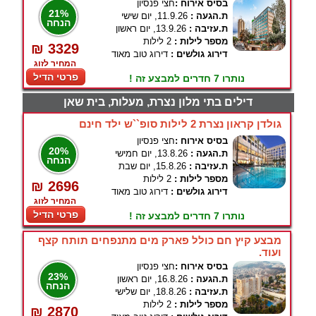
בסיס אירוח :
חצי פנסיון
21%
ת.הגעה :
11.9.26, יום שישי
הנחה
ת.עזיבה :
13.9.26, יום ראשון
מספר לילות :
2 לילות
₪ 3329
דירוג גולשים :
דירוג טוב מאוד
המחיר לזוג
פרטי הדיל
נותרו 7 חדרים למבצע זה !
דילים בתי מלון נצרת, מעלות, בית שאן
גולדן קראון נצרת 2 לילות סופ``ש ילד חינם
בסיס אירוח :
חצי פנסיון
20%
ת.הגעה :
13.8.26, יום חמישי
הנחה
ת.עזיבה :
15.8.26, יום שבת
מספר לילות :
2 לילות
₪ 2696
דירוג גולשים :
דירוג טוב מאוד
המחיר לזוג
פרטי הדיל
נותרו 7 חדרים למבצע זה !
מבצע קיץ חם כולל פארק מים מתנפחים תותח קצף
ועוד.
בסיס אירוח :
חצי פנסיון
23%
ת.הגעה :
16.8.26, יום ראשון
הנחה
ת.עזיבה :
18.8.26, יום שלישי
מספר לילות :
2 לילות
₪ 2870