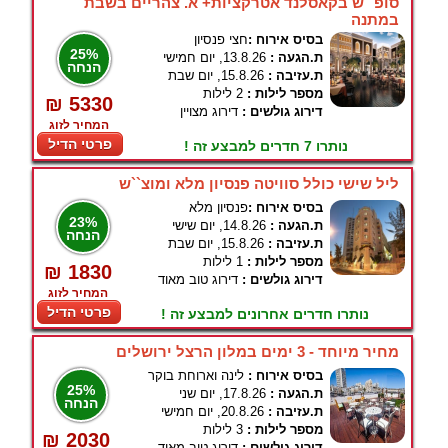
סופ``ש בקאסלנד אטרקציות+ א. צהריים בשבת
במתנה
בסיס אירוח :
חצי פנסיון
25%
ת.הגעה :
13.8.26, יום חמישי
הנחה
ת.עזיבה :
15.8.26, יום שבת
מספר לילות :
2 לילות
₪ 5330
דירוג גולשים :
דירוג מצויין
המחיר לזוג
פרטי הדיל
נותרו 7 חדרים למבצע זה !
ליל שישי כולל סוויטה פנסיון מלא ומוצ``ש
בסיס אירוח :
פנסיון מלא
23%
ת.הגעה :
14.8.26, יום שישי
הנחה
ת.עזיבה :
15.8.26, יום שבת
מספר לילות :
1 לילות
₪ 1830
דירוג גולשים :
דירוג טוב מאוד
המחיר לזוג
פרטי הדיל
נותרו חדרים אחרונים למבצע זה !
מחיר מיוחד - 3 ימים במלון הרצל ירושלים
בסיס אירוח :
לינה וארוחת בוקר
25%
ת.הגעה :
17.8.26, יום שני
הנחה
ת.עזיבה :
20.8.26, יום חמישי
מספר לילות :
3 לילות
₪ 2030
דירוג גולשים :
דירוג טוב מאוד