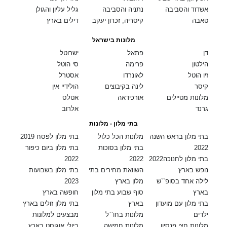
אשדוד והסביבה
נתניה והסביבה
גליל עליון והגולן
טאבה
קיסריה, זכרון יעקב
דילים בארץ
מלונות בישראל
דן
פתאל
ישרוטל
הילטון
פרימה
סי הוטל
זיו הוטל
לאונרדו
אסטרל
קיסר
לינה בקיבוצים
הולידיי אין
מלונות מטיילים
אורכידאה
אטלס
גרנד
אלרוב
בתי מלון - מלונות
בתי מלון בראש השנה
מלונות הכל כלול
בתי מלון לפסח 2019
2022
בתי מלון בסוכות
בתי מלון ביום כיפור
בתי מלון לחנוכה2022
2022
2022
נופש בארץ
השוואת מחירים בתי
בתי מלון בשבועות
לילה אחד בסופ``ש
מלון בארץ
2023
בארץ
סוף שבוע בתי מלון
חופשה בארץ
בתי מלון עם מועדון
בארץ
בתי מלון זולים בארץ
ילדים
מלונות בחו``ל
מבצעים למלונות
מלונות חצי פנסיון
מלונות חמישה
ביולי אוגוסט בארץ