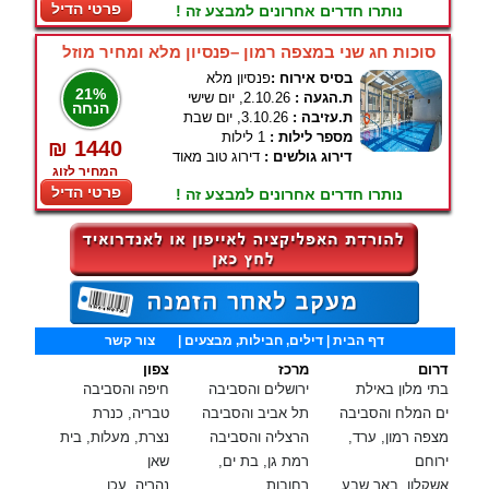
פרטי הדיל
נותרו חדרים אחרונים למבצע זה !
סוכות חג שני במצפה רמון –פנסיון מלא ומחיר מוזל
בסיס אירוח :
פנסיון מלא
21%
ת.הגעה :
2.10.26, יום שישי
הנחה
ת.עזיבה :
3.10.26, יום שבת
מספר לילות :
1 לילות
₪ 1440
דירוג גולשים :
דירוג טוב מאוד
המחיר לזוג
פרטי הדיל
נותרו חדרים אחרונים למבצע זה !
דף הבית
| דילים, חבילות, מבצעים |
צור קשר
דרום
מרכז
צפון
בתי מלון באילת
ירושלים והסביבה
חיפה והסביבה
ים המלח והסביבה
תל אביב והסביבה
טבריה, כנרת
מצפה רמון, ערד,
הרצליה והסביבה
נצרת, מעלות, בית
ירוחם
רמת גן, בת ים,
שאן
אשקלון, באר שבע
רחובות
נהריה, עכו