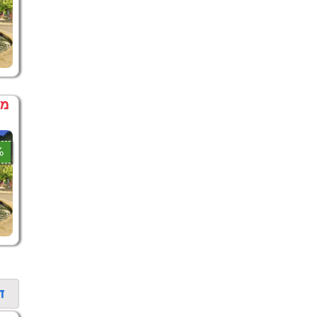
מחיר דקה
0%
ד