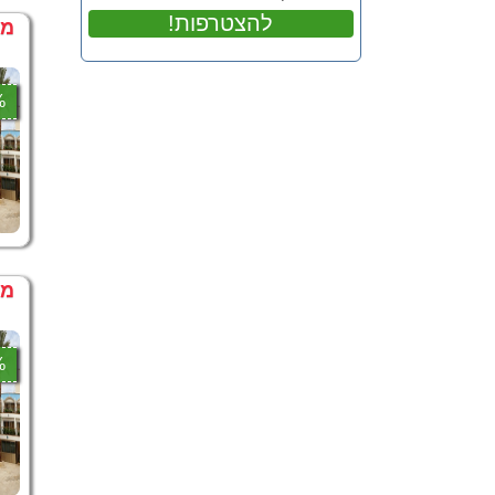
!להצטרפות
מחי
5%
מב
4%