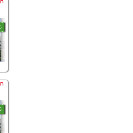
חו
0%
חו
0%