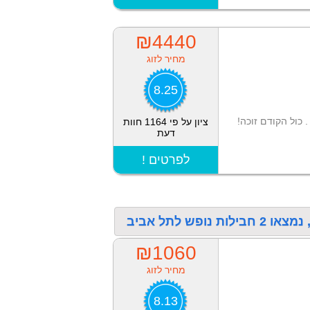
₪4440
מחיר לזוג
8.25
 כול הקודם זוכה!
ציון על פי 1164 חוות
דעת
! לפרטים
ש לתל אביב
₪1060
מחיר לזוג
8.13