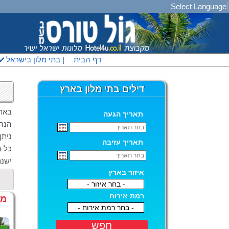
Select Language
דף הבית
|
בתי מלון בישראל
דילים בתי מלון בארץ
באתר
תאריך הגעה
הנחות של עד 50% מהמחיר
ניתן
תאריך עזיבה
כל ה
ישנם
איזור בארץ
- בחר איזור -
רמת אירוח
מל
- בחר רמת אירוח -
חפש